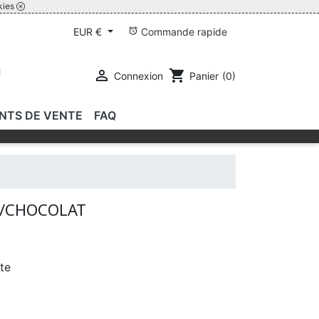
kies
alarm
Commande rapide
EUR €

shopping_cart
Connexion
Panier
(0)
INTS DE VENTE
FAQ
E/CHOCOLAT
te