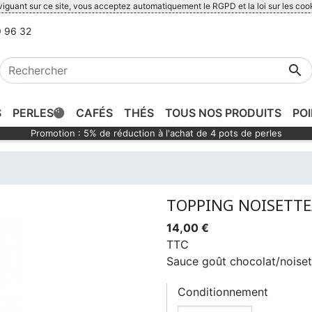
iguant sur ce site, vous acceptez automatiquement le RGPD et la loi sur les coo
 96 32

S
PERLES
CAFÉS
THÉS
TOUS NOS PRODUITS
PO
Promotion : 5% de réduction à l'achat de 4 pots de perles
TOPPING NOISETT
14,00 €
TTC
Sauce goût chocolat/noiset
Conditionnement