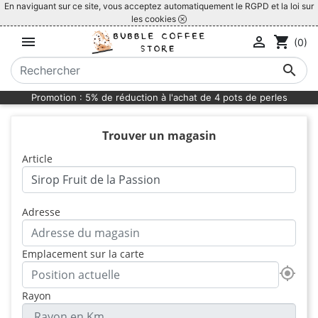
En naviguant sur ce site, vous acceptez automatiquement le RGPD et la loi sur
les cookies


shopping_cart
(0)

Promotion : 5% de réduction à l'achat de 4 pots de perles
Trouver un magasin
Article
Adresse
Emplacement sur la carte
my_location
Rayon