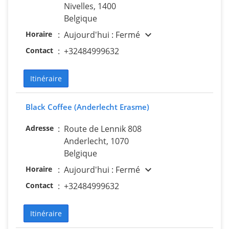
Nivelles, 1400
Belgique
expand_more
Horaire
:
Aujourd'hui : Fermé
Contact
:
+32484999632
Itinéraire
Black Coffee (Anderlecht Erasme)
Adresse
:
Route de Lennik 808
Anderlecht, 1070
Belgique
expand_more
Horaire
:
Aujourd'hui : Fermé
Contact
:
+32484999632
Itinéraire