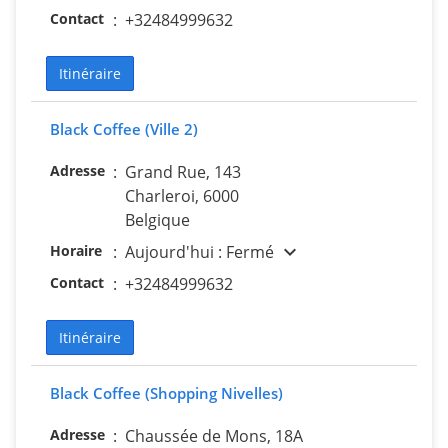
Contact
:
+32484999632
Itinéraire
Black Coffee (Ville 2)
Adresse
:
Grand Rue, 143
Charleroi, 6000
Belgique
expand_more
Horaire
:
Aujourd'hui : Fermé
Contact
:
+32484999632
Itinéraire
Black Coffee (Shopping Nivelles)
Adresse
:
Chaussée de Mons, 18A