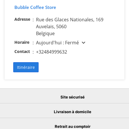
Bubble Coffee Store
Adresse
:
Rue des Glaces Nationales, 169
Auvelais, 5060
Belgique
expand_more
Horaire
:
Aujourd'hui : Fermé
Contact
:
+32484999632
Itinéraire
Site sécurisé
Livraison à domicile
Retrait au comptoir