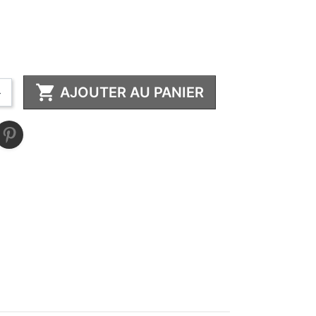

AJOUTER AU PANIER
+