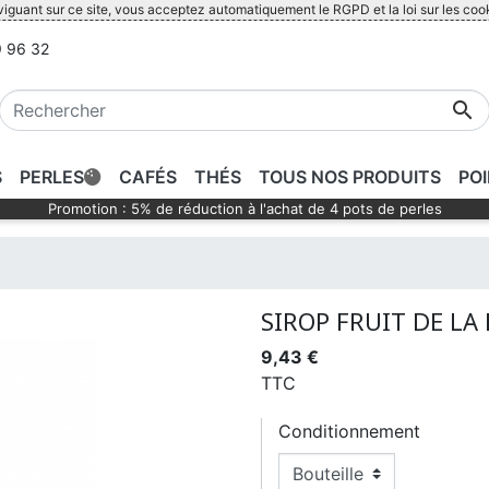
iguant sur ce site, vous acceptez automatiquement le RGPD et la loi sur les coo
 96 32

S
PERLES
CAFÉS
THÉS
TOUS NOS PRODUITS
PO
Promotion : 5% de réduction à l'achat de 4 pots de perles
SIROP FRUIT DE LA
9,43 €
TTC
Conditionnement